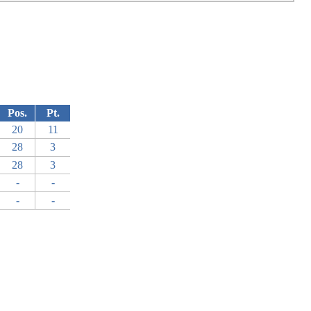
Pos.
Pt.
20
11
28
3
28
3
-
-
-
-