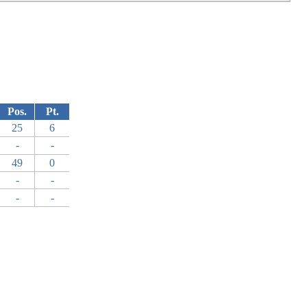
Pos.
Pt.
25
6
-
-
49
0
-
-
-
-