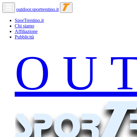
outdoor.sportrentino.it
SporTrentino.it
Chi siamo
Affiliazione
Pubblicità