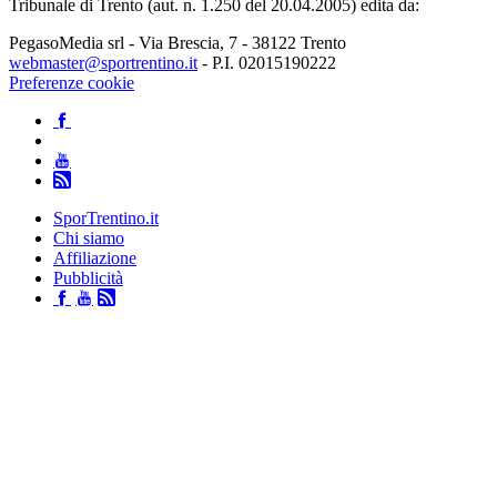
Tribunale di Trento (aut. n. 1.250 del 20.04.2005) edita da:
PegasoMedia srl - Via Brescia, 7 - 38122 Trento
webmaster@sportrentino.it
- P.I. 02015190222
Preferenze cookie
SporTrentino.it
Chi siamo
Affiliazione
Pubblicità