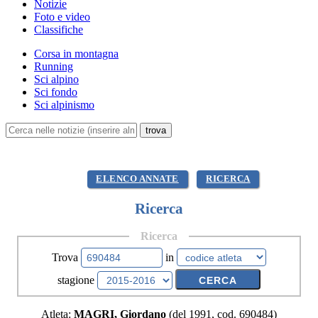
Notizie
Foto e video
Classifiche
Corsa in montagna
Running
Sci alpino
Sci fondo
Sci alpinismo
ELENCO ANNATE
RICERCA
Ricerca
Ricerca
Trova
in
stagione
Atleta:
MAGRI, Giordano
(del 1991, cod. 690484)