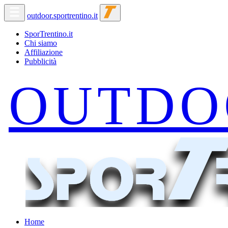
outdoor.sportrentino.it
SporTrentino.it
Chi siamo
Affiliazione
Pubblicità
Home