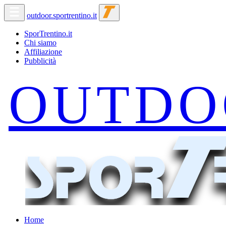
outdoor.sportrentino.it
SporTrentino.it
Chi siamo
Affiliazione
Pubblicità
Home