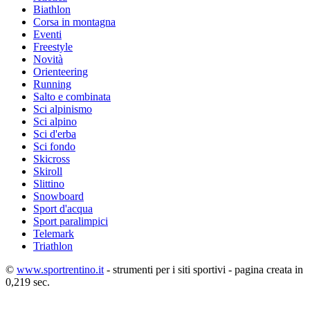
Biathlon
Corsa in montagna
Eventi
Freestyle
Novità
Orienteering
Running
Salto e combinata
Sci alpinismo
Sci alpino
Sci d'erba
Sci fondo
Skicross
Skiroll
Slittino
Snowboard
Sport d'acqua
Sport paralimpici
Telemark
Triathlon
©
www.sportrentino.it
- strumenti per i siti sportivi - pagina creata in
0,219 sec.