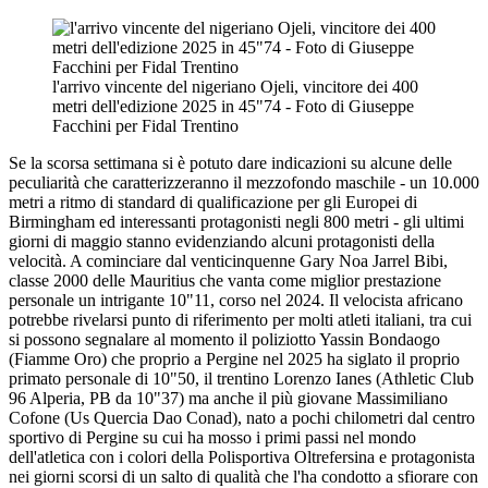
l'arrivo vincente del nigeriano Ojeli, vincitore dei 400
metri dell'edizione 2025 in 45"74 - Foto di Giuseppe
Facchini per Fidal Trentino
Se la scorsa settimana si è potuto dare indicazioni su alcune delle
peculiarità che caratterizzeranno il mezzofondo maschile - un 10.000
metri a ritmo di standard di qualificazione per gli Europei di
Birmingham ed interessanti protagonisti negli 800 metri - gli ultimi
giorni di maggio stanno evidenziando alcuni protagonisti della
velocità. A cominciare dal venticinquenne Gary Noa Jarrel Bibi,
classe 2000 delle Mauritius che vanta come miglior prestazione
personale un intrigante 10"11, corso nel 2024. Il velocista africano
potrebbe rivelarsi punto di riferimento per molti atleti italiani, tra cui
si possono segnalare al momento il poliziotto Yassin Bondaogo
(Fiamme Oro) che proprio a Pergine nel 2025 ha siglato il proprio
primato personale di 10"50, il trentino Lorenzo Ianes (Athletic Club
96 Alperia, PB da 10"37) ma anche il più giovane Massimiliano
Cofone (Us Quercia Dao Conad), nato a pochi chilometri dal centro
sportivo di Pergine su cui ha mosso i primi passi nel mondo
dell'atletica con i colori della Polisportiva Oltrefersina e protagonista
nei giorni scorsi di un salto di qualità che l'ha condotto a sfiorare con