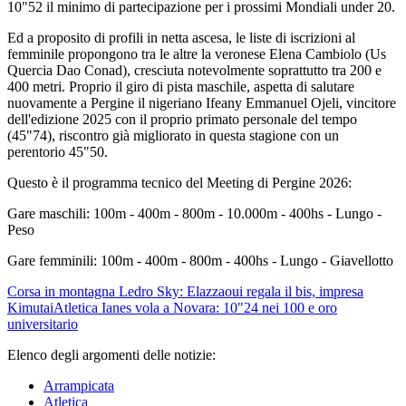
10"52 il minimo di partecipazione per i prossimi Mondiali under 20.
Ed a proposito di profili in netta ascesa, le liste di iscrizioni al
femminile propongono tra le altre la veronese Elena Cambiolo (Us
Quercia Dao Conad), cresciuta notevolmente soprattutto tra 200 e
400 metri. Proprio il giro di pista maschile, aspetta di salutare
nuovamente a Pergine il nigeriano Ifeany Emmanuel Ojeli, vincitore
dell'edizione 2025 con il proprio primato personale del tempo
(45"74), riscontro già migliorato in questa stagione con un
perentorio 45"50.
Questo è il programma tecnico del Meeting di Pergine 2026:
Gare maschili: 100m - 400m - 800m - 10.000m - 400hs - Lungo -
Peso
Gare femminili: 100m - 400m - 800m - 400hs - Lungo - Giavellotto
Corsa in montagna
Ledro Sky: Elazzaoui regala il bis, impresa
Kimutai
Atletica
Ianes vola a Novara: 10"24 nei 100 e oro
universitario
Elenco degli argomenti delle notizie:
Arrampicata
Atletica