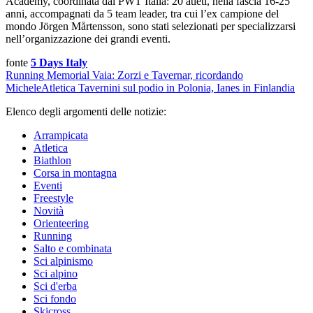
Academy, coordinata dal PWT Italia: 20 atleti, nella fascia 16-25
anni, accompagnati da 5 team leader, tra cui l’ex campione del
mondo Jörgen Mårtensson, sono stati selezionati per specializzarsi
nell’organizzazione dei grandi eventi.
fonte
5 Days Italy
Running
Memorial Vaia: Zorzi e Tavernar, ricordando
Michele
Atletica
Tavernini sul podio in Polonia, Ianes in Finlandia
Elenco degli argomenti delle notizie:
Arrampicata
Atletica
Biathlon
Corsa in montagna
Eventi
Freestyle
Novità
Orienteering
Running
Salto e combinata
Sci alpinismo
Sci alpino
Sci d'erba
Sci fondo
Skicross