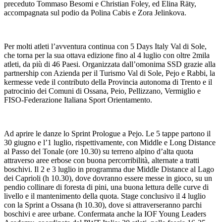
preceduto Tommaso Besomi e Christian Foley, ed Elina Räty,
accompagnata sul podio da Polina Cabis e Zora Jelinkova.
Per molti atleti l’avventura continua con 5 Days Italy Val di Sole,
che torna per la sua ottava edizione fino al 4 luglio con oltre 2mila
atleti, da più di 46 Paesi. Organizzata dall’omonima SSD grazie alla
partnership con Azienda per il Turismo Val di Sole, Pejo e Rabbi, la
kermesse vede il contributo della Provincia autonoma di Trento e il
patrocinio dei Comuni di Ossana, Peio, Pellizzano, Vermiglio e
FISO-Federazione Italiana Sport Orientamento.
Ad aprire le danze lo Sprint Prologue a Pejo. Le 5 tappe partono il
30 giugno e l’1 luglio, rispettivamente, con Middle e Long Distance
al Passo del Tonale (ore 10.30) su terreno alpino d’alta quota
attraverso aree erbose con buona percorribilità, alternate a tratti
boschivi. Il 2 e 3 luglio in programma due Middle Distance al Lago
dei Caprioli (h 10.30), dove dovranno essere messe in gioco, su un
pendio collinare di foresta di pini, una buona lettura delle curve di
livello e il mantenimento della quota. Stage conclusivo il 4 luglio
con la Sprint a Ossana (h 10.30), dove si attraverseranno parchi
boschivi e aree urbane. Confermata anche la IOF Young Leaders