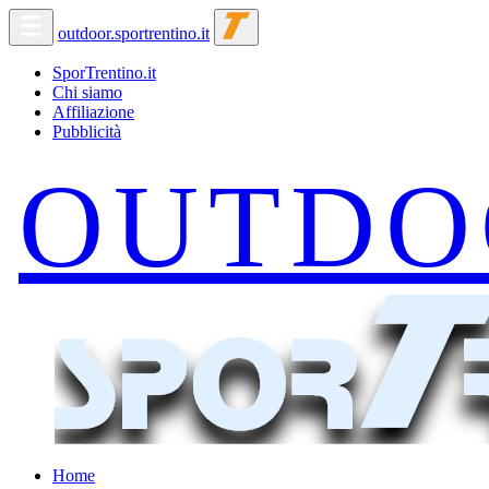
outdoor.sportrentino.it
SporTrentino.it
Chi siamo
Affiliazione
Pubblicità
Home