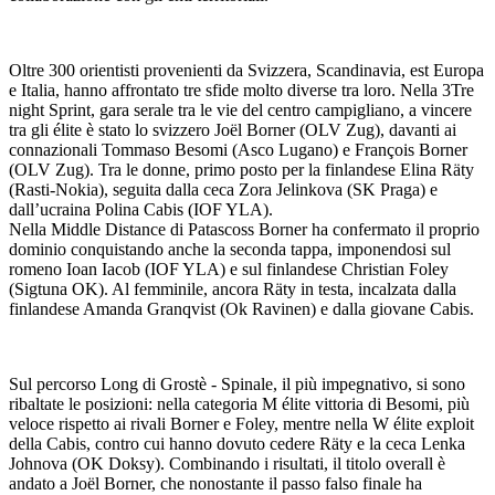
Oltre 300 orientisti provenienti da Svizzera, Scandinavia, est Europa
e Italia, hanno affrontato tre sfide molto diverse tra loro. Nella 3Tre
night Sprint, gara serale tra le vie del centro campigliano, a vincere
tra gli élite è stato lo svizzero Joël Borner (OLV Zug), davanti ai
connazionali Tommaso Besomi (Asco Lugano) e François Borner
(OLV Zug). Tra le donne, primo posto per la finlandese Elina Räty
(Rasti-Nokia), seguita dalla ceca Zora Jelinkova (SK Praga) e
dall’ucraina Polina Cabis (IOF YLA).
Nella Middle Distance di Patascoss Borner ha confermato il proprio
dominio conquistando anche la seconda tappa, imponendosi sul
romeno Ioan Iacob (IOF YLA) e sul finlandese Christian Foley
(Sigtuna OK). Al femminile, ancora Räty in testa, incalzata dalla
finlandese Amanda Granqvist (Ok Ravinen) e dalla giovane Cabis.
Sul percorso Long di Grostè - Spinale, il più impegnativo, si sono
ribaltate le posizioni: nella categoria M élite vittoria di Besomi, più
veloce rispetto ai rivali Borner e Foley, mentre nella W élite exploit
della Cabis, contro cui hanno dovuto cedere Räty e la ceca Lenka
Johnova (OK Doksy). Combinando i risultati, il titolo overall è
andato a Joël Borner, che nonostante il passo falso finale ha