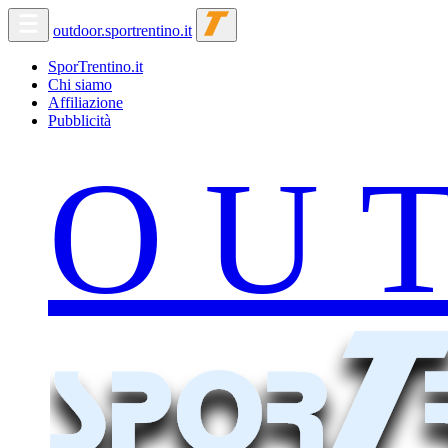
outdoor.sportrentino.it
SporTrentino.it
Chi siamo
Affiliazione
Pubblicità