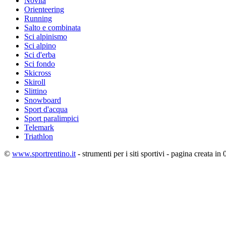
Novità
Orienteering
Running
Salto e combinata
Sci alpinismo
Sci alpino
Sci d'erba
Sci fondo
Skicross
Skiroll
Slittino
Snowboard
Sport d'acqua
Sport paralimpici
Telemark
Triathlon
©
www.sportrentino.it
- strumenti per i siti sportivi - pagina creata in 