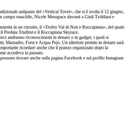
dizionale antipasto del «Vertical Tovel», che si è svolta il 12 giugno,
i in campo maschile, Nicole Menapace davanti a Giuli Tvildiani e
 inserita in un circuito, il «Trofeo Val di Non e Roccapiana», del quale
il Predaia Trialfest e il Roccapiana Skyrace.
eci andranno riconoscimenti in denaro o in gadget, i quali si
tti, Marzadro, Forst e Acqua Pejo. Un ulteriore premio in denaro sarà
 Importante ricordare anche che il pranzo organizzato dopo la
come accedeva in passato.
 si possono trovare anche sulla pagina Facebook e sul profilo Instagram