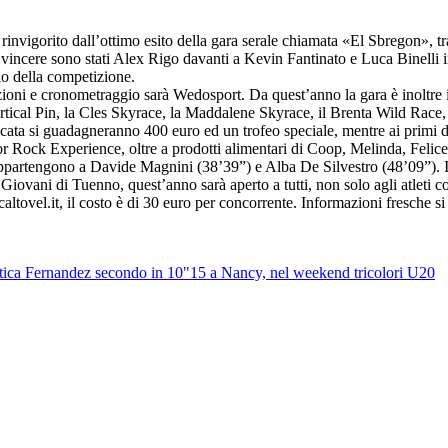
rinvigorito dall’ottimo esito della gara serale chiamata «El Sbregon», tra
 A vincere sono stati Alex Rigo davanti a Kevin Fantinato e Luca Binell
o della competizione.
crizioni e cronometraggio sarà Wedosport. Da quest’anno la gara è inoltre
ertical Pin, la Cles Skyrace, la Maddalene Skyrace, il Brenta Wild Race, 
cata si guadagneranno 400 euro ed un trofeo speciale, mentre ai primi di
 Rock Experience, oltre a prodotti alimentari di Coop, Melinda, Felice
he appartengono a Davide Magnini (38’39”) e Alba De Silvestro (48’09”).
ovani di Tuenno, quest’anno sarà aperto a tutti, non solo agli atleti 
caltovel.it, il costo è di 30 euro per concorrente. Informazioni fresche
tica
Fernandez secondo in 10"15 a Nancy, nel weekend tricolori U20