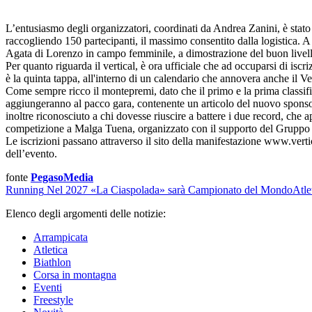
L’entusiasmo degli organizzatori, coordinati da Andrea Zanini, è stato 
raccogliendo 150 partecipanti, il massimo consentito dalla logistica.
Agata di Lorenzo in campo femminile, a dimostrazione del buon livell
Per quanto riguarda il vertical, è ora ufficiale che ad occuparsi di is
è la quinta tappa, all'interno di un calendario che annovera anche il V
Come sempre ricco il montepremi, dato che il primo e la prima classifi
aggiungeranno al pacco gara, contenente un articolo del nuovo sponsor
inoltre riconosciuto a chi dovesse riuscire a battere i due record, c
competizione a Malga Tuena, organizzato con il supporto del Gruppo Gi
Le iscrizioni passano attraverso il sito della manifestazione www.verti
dell’evento.
fonte
PegasoMedia
Running
Nel 2027 «La Ciaspolada» sarà Campionato del Mondo
Atle
Elenco degli argomenti delle notizie:
Arrampicata
Atletica
Biathlon
Corsa in montagna
Eventi
Freestyle