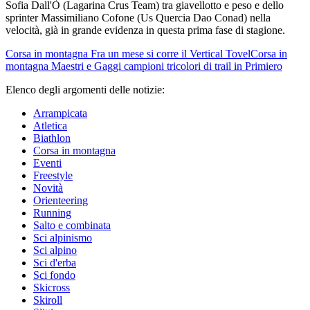
Sofia Dall'Ò (Lagarina Crus Team) tra giavellotto e peso e dello
sprinter Massimiliano Cofone (Us Quercia Dao Conad) nella
velocità, già in grande evidenza in questa prima fase di stagione.
Corsa in montagna
Fra un mese si corre il Vertical Tovel
Corsa in
montagna
Maestri e Gaggi campioni tricolori di trail in Primiero
Elenco degli argomenti delle notizie:
Arrampicata
Atletica
Biathlon
Corsa in montagna
Eventi
Freestyle
Novità
Orienteering
Running
Salto e combinata
Sci alpinismo
Sci alpino
Sci d'erba
Sci fondo
Skicross
Skiroll