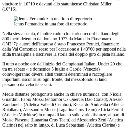
vincitore in 10"10 e davanti allo statunitense Christian Miller
(10"16).
Jenns Fernandez in una foto di repertorio
Nella stessa serata, è inoltre caduto lo storico record italiano degli
800 metri detenuto dal lontano 1973 da Marcello Fiasconaro
(1'43"7): autore dell'impresa è stato Francesco Pernici, finanziere
della Val Camonica sceso per l'occasione a 1'43"60 per imporsi nella
sfida transalpina e riscrivere la storia del doppio giro di pista italiano.
Il tutto a poche ore dall'inizio dei Campionati Italiani Under 20 che
tra tra sabato 4 e domenica 5 luglio a Caorle (Venezia)
coinvolgeranno diversi atleti trentini determinati a raccogliere
importanti riscontri su ogni fronte, dal mezzofondo ai lanci,
passando da velocità e salti.
Medie distanze protagoniste anche in chiave numerica, con Nicola
Girardini, Fabio Mozzi (entrambi Us Quercia Dao Conad), Alessio
Zandonella (Atletica Valle di Cembra), Riccardo Andreatta (Atletica
Rotaliana), Alessandro Moser (Lagarina Crus Team) e Licia Ferrari
(Atletica Valchiese) in rampa di lancio sulle varie distanze, al pari di
Moise Piasente (Lagarina Crus Team) ed Alessandro Zeni (Atletica
Clarina) nel salto in lungo, di Luca Sebastiani (Atletica Clarina) e