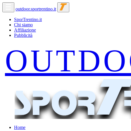
outdoor.sportrentino.it
SporTrentino.it
Chi siamo
Affiliazione
Pubblicità
Home