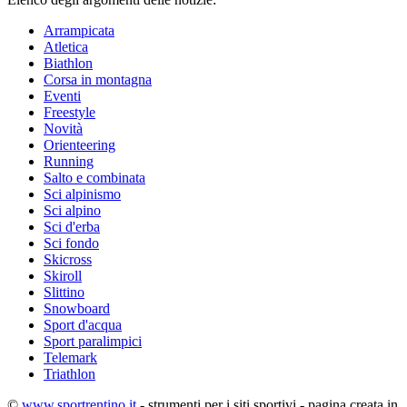
Arrampicata
Atletica
Biathlon
Corsa in montagna
Eventi
Freestyle
Novità
Orienteering
Running
Salto e combinata
Sci alpinismo
Sci alpino
Sci d'erba
Sci fondo
Skicross
Skiroll
Slittino
Snowboard
Sport d'acqua
Sport paralimpici
Telemark
Triathlon
©
www.sportrentino.it
- strumenti per i siti sportivi - pagina creata in