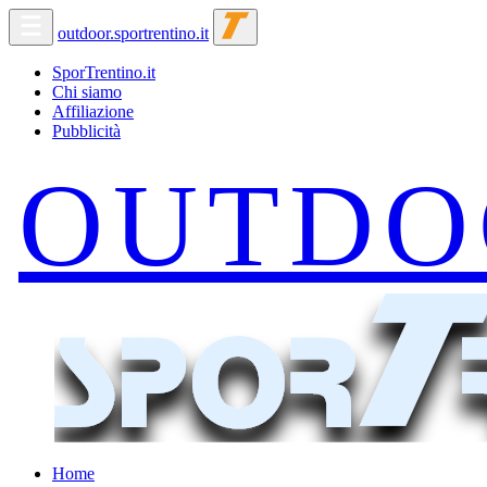
outdoor.sportrentino.it
SporTrentino.it
Chi siamo
Affiliazione
Pubblicità
Home