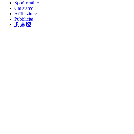
SporTrentino.it
Chi siamo
Affiliazione
Pubblicità