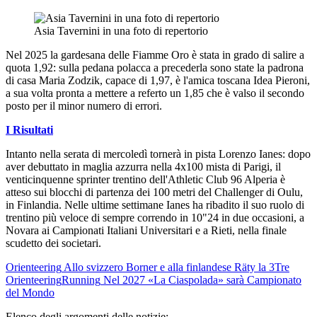
Asia Tavernini in una foto di repertorio
Nel 2025 la gardesana delle Fiamme Oro è stata in grado di salire a
quota 1,92: sulla pedana polacca a precederla sono state la padrona
di casa Maria Zodzik, capace di 1,97, è l'amica toscana Idea Pieroni,
a sua volta pronta a mettere a referto un 1,85 che è valso il secondo
posto per il minor numero di errori.
I Risultati
Intanto nella serata di mercoledì tornerà in pista Lorenzo Ianes: dopo
aver debuttato in maglia azzurra nella 4x100 mista di Parigi, il
venticinquenne sprinter trentino dell'Athletic Club 96 Alperia è
atteso sui blocchi di partenza dei 100 metri del Challenger di Oulu,
in Finlandia. Nelle ultime settimane Ianes ha ribadito il suo ruolo di
trentino più veloce di sempre correndo in 10"24 in due occasioni, a
Novara ai Campionati Italiani Universitari e a Rieti, nella finale
scudetto dei societari.
Orienteering
Allo svizzero Borner e alla finlandese Räty la 3Tre
Orienteering
Running
Nel 2027 «La Ciaspolada» sarà Campionato
del Mondo
Elenco degli argomenti delle notizie: