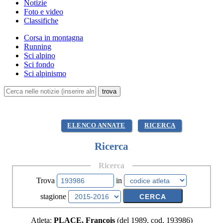
Notizie
Foto e video
Classifiche
Corsa in montagna
Running
Sci alpino
Sci fondo
Sci alpinismo
ELENCO ANNATE
RICERCA
Ricerca
Ricerca
Trova
in
stagione
Atleta:
PLACE, Francois
(del 1989, cod. 193986)