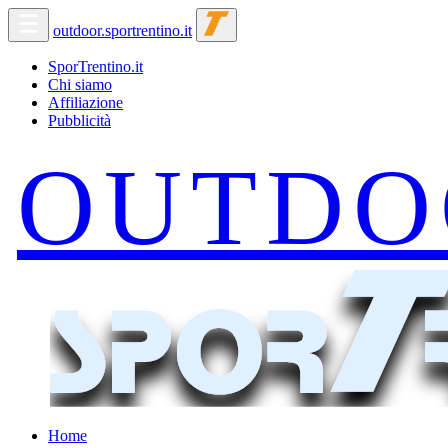
outdoor.sportrentino.it
SporTrentino.it
Chi siamo
Affiliazione
Pubblicità
Home