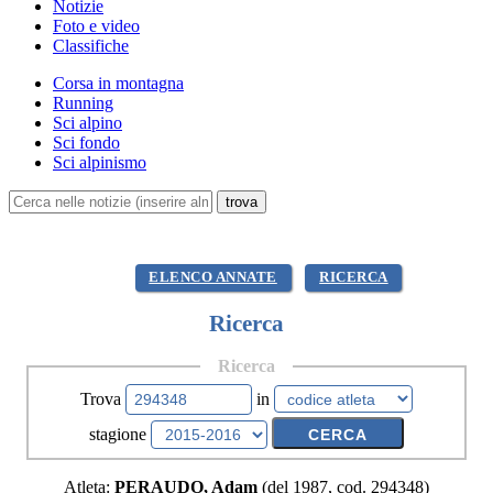
Notizie
Foto e video
Classifiche
Corsa in montagna
Running
Sci alpino
Sci fondo
Sci alpinismo
ELENCO ANNATE
RICERCA
Ricerca
Ricerca
Trova
in
stagione
Atleta:
PERAUDO, Adam
(del 1987, cod. 294348)