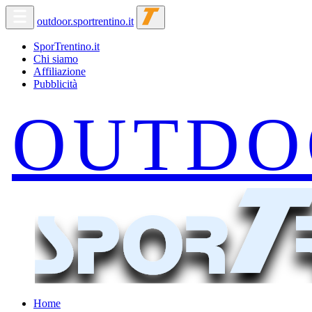
outdoor.sportrentino.it
SporTrentino.it
Chi siamo
Affiliazione
Pubblicità
Home