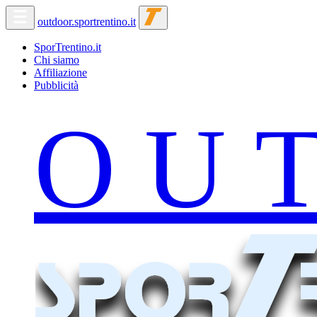
outdoor.sportrentino.it
SporTrentino.it
Chi siamo
Affiliazione
Pubblicità