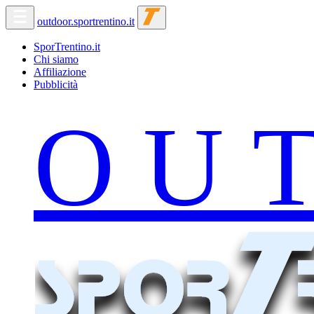
outdoor.sportrentino.it
SporTrentino.it
Chi siamo
Affiliazione
Pubblicità