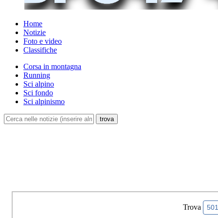
Home
Notizie
Foto e video
Classifiche
Corsa in montagna
Running
Sci alpino
Sci fondo
Sci alpinismo
Trova