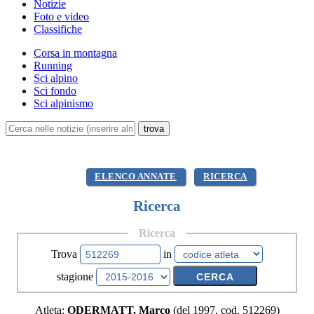
Notizie
Foto e video
Classifiche
Corsa in montagna
Running
Sci alpino
Sci fondo
Sci alpinismo
ELENCO ANNATE
RICERCA
Ricerca
Ricerca
Trova
in
stagione
Atleta:
ODERMATT, Marco
(del 1997, cod. 512269)