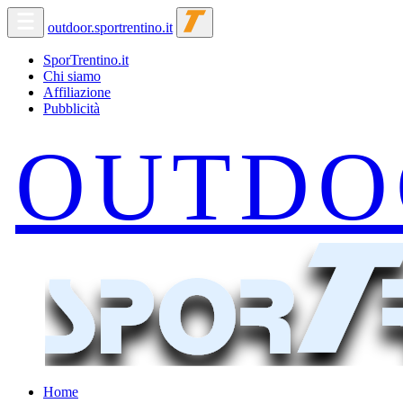
outdoor.sportrentino.it
SporTrentino.it
Chi siamo
Affiliazione
Pubblicità
Home