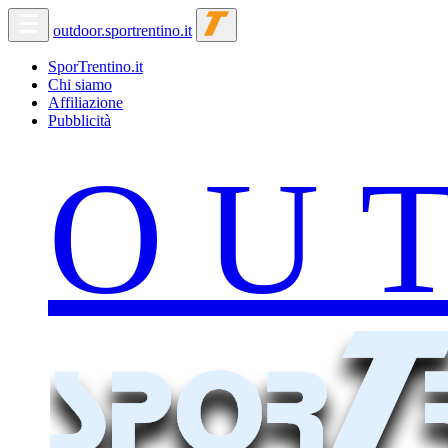
outdoor.sportrentino.it
SporTrentino.it
Chi siamo
Affiliazione
Pubblicità