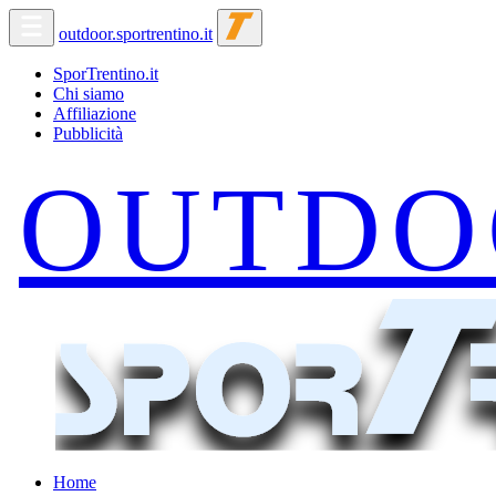
outdoor.sportrentino.it
SporTrentino.it
Chi siamo
Affiliazione
Pubblicità
Home