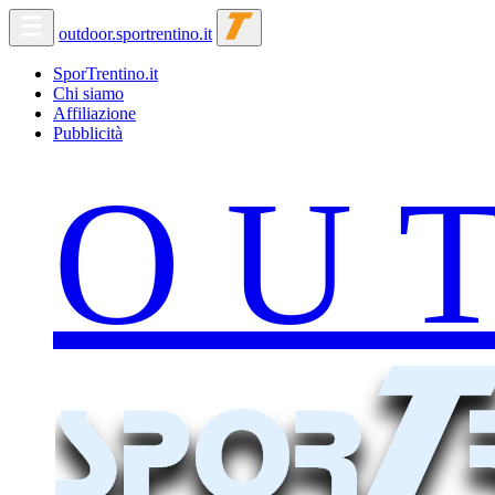
outdoor.sportrentino.it
SporTrentino.it
Chi siamo
Affiliazione
Pubblicità