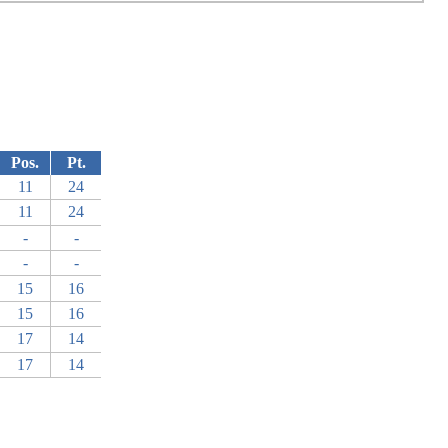
Pos.
Pt.
11
24
11
24
-
-
-
-
15
16
15
16
17
14
17
14