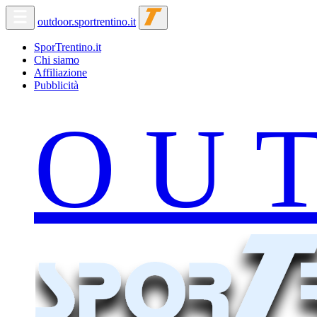
outdoor.sportrentino.it
SporTrentino.it
Chi siamo
Affiliazione
Pubblicità