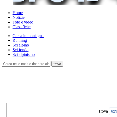
Home
Notizie
Foto e video
Classifiche
Corsa in montagna
Running
Sci alpino
Sci fondo
Sci alpinismo
Trova