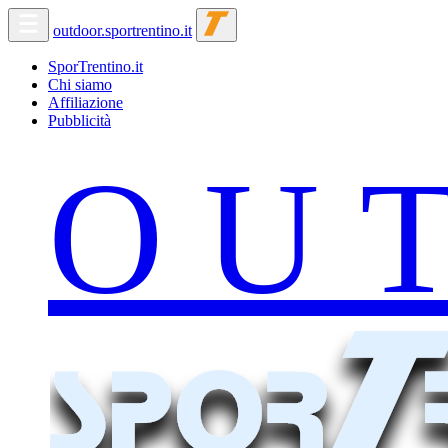
outdoor.sportrentino.it
SporTrentino.it
Chi siamo
Affiliazione
Pubblicità