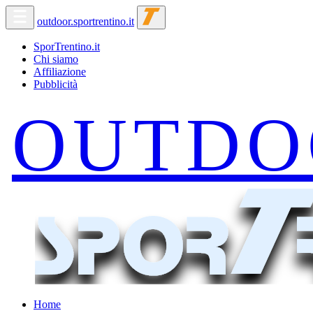
outdoor.sportrentino.it
SporTrentino.it
Chi siamo
Affiliazione
Pubblicità
Home