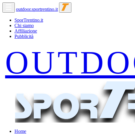
outdoor.sportrentino.it
SporTrentino.it
Chi siamo
Affiliazione
Pubblicità
Home