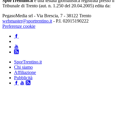
SporTrentino.it
è una testata giornalistica registrata presso il
Tribunale di Trento (aut. n. 1.250 del 20.04.2005) edita da:
PegasoMedia srl - Via Brescia, 7 - 38122 Trento
webmaster@sportrentino.it
- P.I. 02015190222
Preferenze cookie
SporTrentino.it
Chi siamo
Affiliazione
Pubblicità