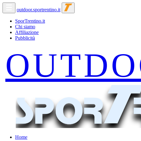
outdoor.sportrentino.it
SporTrentino.it
Chi siamo
Affiliazione
Pubblicità
Home