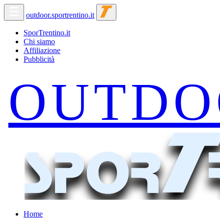
outdoor.sportrentino.it
SporTrentino.it
Chi siamo
Affiliazione
Pubblicità
Home