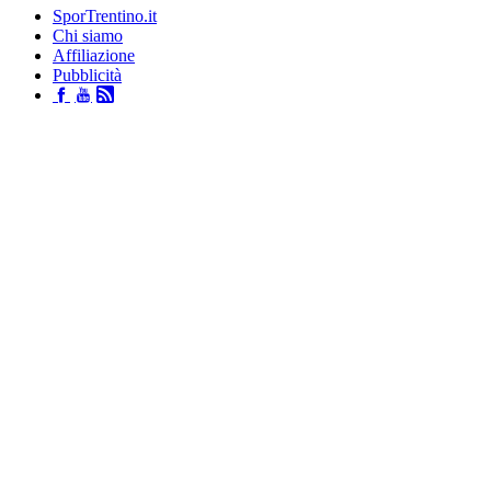
SporTrentino.it
Chi siamo
Affiliazione
Pubblicità