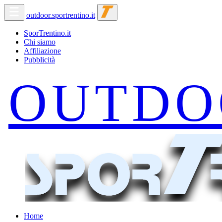
outdoor.sportrentino.it
SporTrentino.it
Chi siamo
Affiliazione
Pubblicità
Home