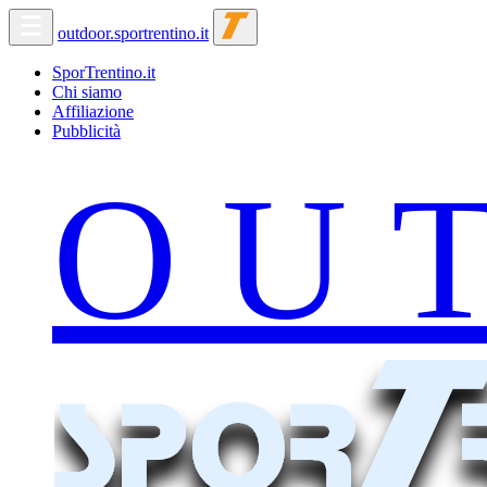
outdoor.sportrentino.it
SporTrentino.it
Chi siamo
Affiliazione
Pubblicità