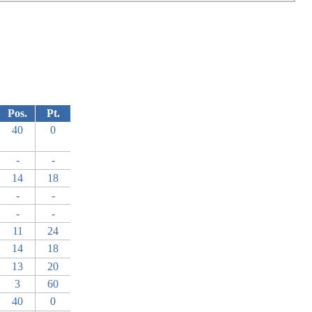
Pos.
Pt.
40
0
-
-
14
18
-
-
-
-
11
24
14
18
13
20
3
60
40
0