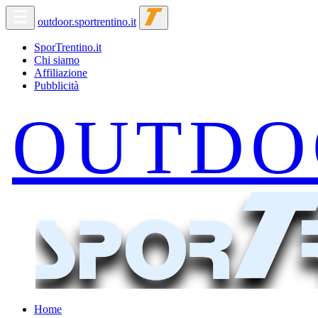
outdoor.sportrentino.it
SporTrentino.it
Chi siamo
Affiliazione
Pubblicità
Home