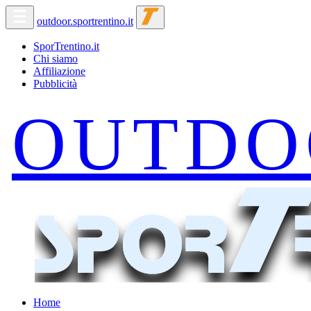
outdoor.sportrentino.it
SporTrentino.it
Chi siamo
Affiliazione
Pubblicità
Home