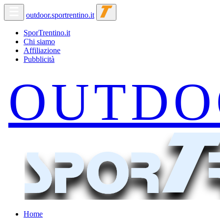
outdoor.sportrentino.it
SporTrentino.it
Chi siamo
Affiliazione
Pubblicità
Home