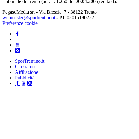
Tribunale di Trento (aut. n. 1.250 del 20.04.2005) edita da:
PegasoMedia srl - Via Brescia, 7 - 38122 Trento
webmaster@sportrentino.it
- P.I. 02015190222
Preferenze cookie
SporTrentino.it
Chi siamo
Affiliazione
Pubblicità