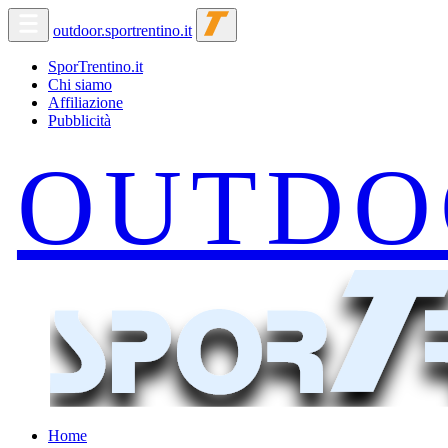
outdoor.sportrentino.it
SporTrentino.it
Chi siamo
Affiliazione
Pubblicità
Home