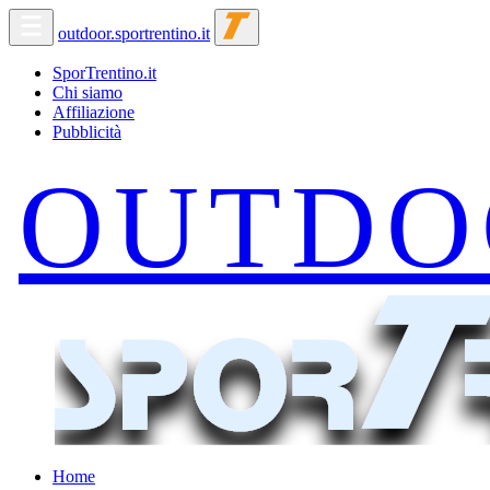
outdoor.sportrentino.it
SporTrentino.it
Chi siamo
Affiliazione
Pubblicità
Home