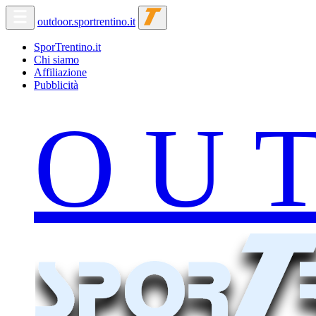
outdoor.sportrentino.it
SporTrentino.it
Chi siamo
Affiliazione
Pubblicità