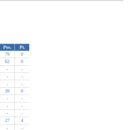
Pos.
Pt.
79
0
62
0
-
-
-
-
-
-
39
0
-
-
-
-
-
-
27
4
-
-