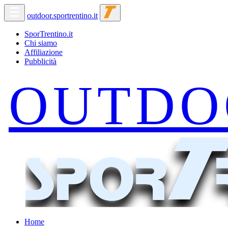
outdoor.sportrentino.it
SporTrentino.it
Chi siamo
Affiliazione
Pubblicità
Home