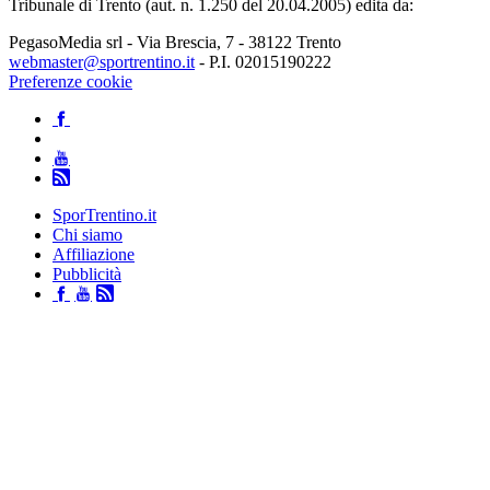
Tribunale di Trento (aut. n. 1.250 del 20.04.2005) edita da:
PegasoMedia srl - Via Brescia, 7 - 38122 Trento
webmaster@sportrentino.it
- P.I. 02015190222
Preferenze cookie
SporTrentino.it
Chi siamo
Affiliazione
Pubblicità