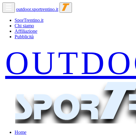
outdoor.sportrentino.it
SporTrentino.it
Chi siamo
Affiliazione
Pubblicità
Home