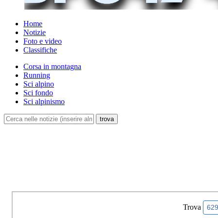
Home
Notizie
Foto e video
Classifiche
Corsa in montagna
Running
Sci alpino
Sci fondo
Sci alpinismo
Trova