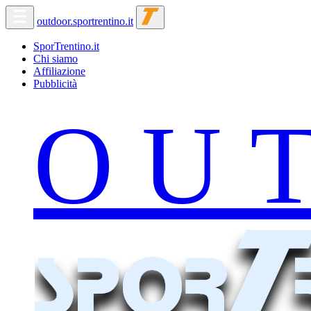
outdoor.sportrentino.it
SporTrentino.it
Chi siamo
Affiliazione
Pubblicità