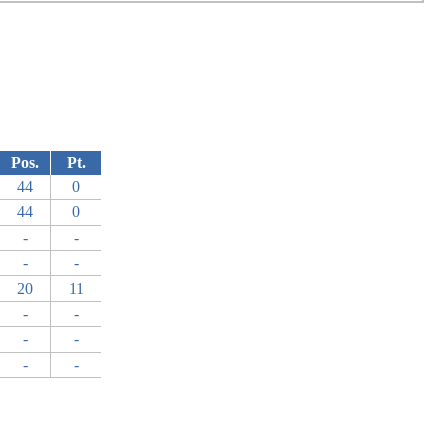
Pos.
Pt.
44
0
44
0
-
-
-
-
20
11
-
-
-
-
-
-