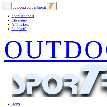
outdoor.sportrentino.it
SporTrentino.it
Chi siamo
Affiliazione
Pubblicità
Home