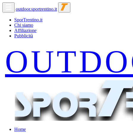
outdoor.sportrentino.it
SporTrentino.it
Chi siamo
Affiliazione
Pubblicità
Home