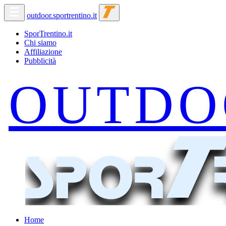
outdoor.sportrentino.it
SporTrentino.it
Chi siamo
Affiliazione
Pubblicità
Home