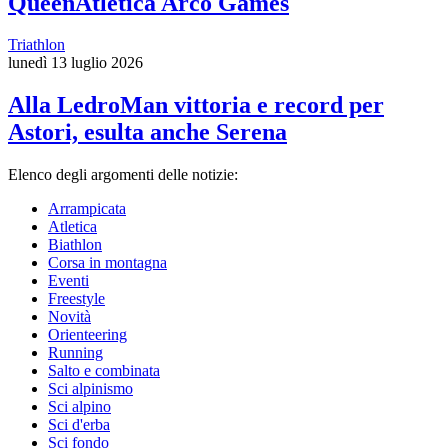
QueenAtletica Arco Games
Triathlon
lunedì 13 luglio 2026
Alla LedroMan vittoria e record per
Astori, esulta anche Serena
Elenco degli argomenti delle notizie:
Arrampicata
Atletica
Biathlon
Corsa in montagna
Eventi
Freestyle
Novità
Orienteering
Running
Salto e combinata
Sci alpinismo
Sci alpino
Sci d'erba
Sci fondo