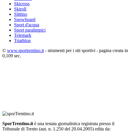
Skicross
Skiroll
Slittino
Snowboard
Sport d'acqua
Sport paralimpici
Telemark
Triathlon
©
www.sportrentino.it
- strumenti per i siti sportivi - pagina creata in
0,109 sec.
SporTrentino.it
è una testata giornalistica registrata presso il
Tribunale di Trento (aut. n. 1.250 del 20.04.2005) edita da: