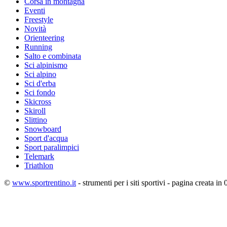
Corsa in montagna
Eventi
Freestyle
Novità
Orienteering
Running
Salto e combinata
Sci alpinismo
Sci alpino
Sci d'erba
Sci fondo
Skicross
Skiroll
Slittino
Snowboard
Sport d'acqua
Sport paralimpici
Telemark
Triathlon
©
www.sportrentino.it
- strumenti per i siti sportivi - pagina creata in 