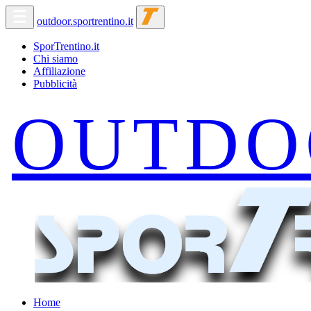
outdoor.sportrentino.it
SporTrentino.it
Chi siamo
Affiliazione
Pubblicità
Home