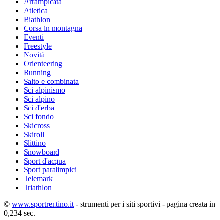
Arrampicata
Atletica
Biathlon
Corsa in montagna
Eventi
Freestyle
Novità
Orienteering
Running
Salto e combinata
Sci alpinismo
Sci alpino
Sci d'erba
Sci fondo
Skicross
Skiroll
Slittino
Snowboard
Sport d'acqua
Sport paralimpici
Telemark
Triathlon
©
www.sportrentino.it
- strumenti per i siti sportivi - pagina creata in
0,234 sec.