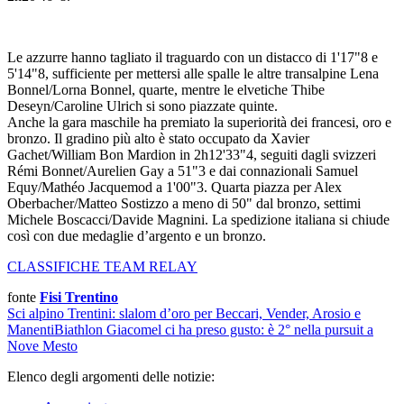
Le azzurre hanno tagliato il traguardo con un distacco di 1'17"8 e
5'14"8, sufficiente per mettersi alle spalle le altre transalpine Lena
Bonnel/Lorna Bonnel, quarte, mentre le elvetiche Thibe
Deseyn/Caroline Ulrich si sono piazzate quinte.
Anche la gara maschile ha premiato la superiorità dei francesi, oro e
bronzo. Il gradino più alto è stato occupato da Xavier
Gachet/William Bon Mardion in 2h12'33"4, seguiti dagli svizzeri
Rémi Bonnet/Aurelien Gay a 51"3 e dai connazionali Samuel
Equy/Mathéo Jacquemod a 1'00"3. Quarta piazza per Alex
Oberbacher/Matteo Sostizzo a meno di 50" dal bronzo, settimi
Michele Boscacci/Davide Magnini. La spedizione italiana si chiude
così con due medaglie d’argento e un bronzo.
CLASSIFICHE TEAM RELAY
fonte
Fisi Trentino
Sci alpino
Trentini: slalom d’oro per Beccari, Vender, Arosio e
Manenti
Biathlon
Giacomel ci ha preso gusto: è 2° nella pursuit a
Nove Mesto
Elenco degli argomenti delle notizie: