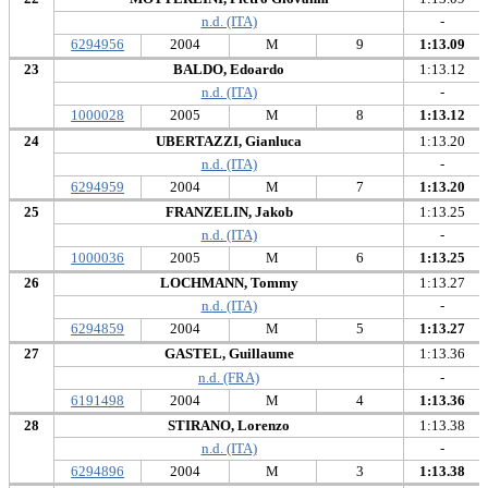
n.d. (ITA)
-
6294956
2004
M
9
1:13.09
23
BALDO, Edoardo
1:13.12
n.d. (ITA)
-
1000028
2005
M
8
1:13.12
24
UBERTAZZI, Gianluca
1:13.20
n.d. (ITA)
-
6294959
2004
M
7
1:13.20
25
FRANZELIN, Jakob
1:13.25
n.d. (ITA)
-
1000036
2005
M
6
1:13.25
26
LOCHMANN, Tommy
1:13.27
n.d. (ITA)
-
6294859
2004
M
5
1:13.27
27
GASTEL, Guillaume
1:13.36
n.d. (FRA)
-
6191498
2004
M
4
1:13.36
28
STIRANO, Lorenzo
1:13.38
n.d. (ITA)
-
6294896
2004
M
3
1:13.38