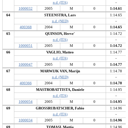
n.d. (ITA)
-
1000032
2005
M
0
1:14.61
64
STEENSTRA, Lars
1:14.65
n.d. (NED)
-
400368
2004
M
0
1:14.65
65
QUINSON, Herve'
1:14.72
n.d. (ITA)
-
1000051
2005
M
0
1:14.72
66
VAGLIO, Matteo
1:14.77
n.d. (ITA)
-
1000047
2005
M
0
1:14.77
67
MARWIJK VAN, Marijn
1:14.78
n.d. (NED)
-
400366
2004
M
0
1:14.78
68
MASTROBATTISTA, Daniele
1:14.95
n.d. (ITA)
-
1000054
2005
M
0
1:14.95
69
GROSSRUBATSCHER, Fabio
1:14.96
n.d. (ITA)
-
1000034
2005
M
0
1:14.96
69
TOMASI, Mattia
1:14.96