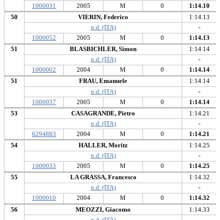
1000031
2005
M
0
1:14.10
50
VIERIN, Federico
1:14.13
n.d. (ITA)
-
1000052
2005
M
0
1:14.13
51
BLASBICHLER, Simon
1:14.14
n.d. (ITA)
-
1000002
2004
M
0
1:14.14
51
FRAU, Emanuele
1:14.14
n.d. (ITA)
-
1000037
2005
M
0
1:14.14
53
CASAGRANDE, Pietro
1:14.21
n.d. (ITA)
-
6294883
2004
M
0
1:14.21
54
HALLER, Moritz
1:14.25
n.d. (ITA)
-
1000033
2005
M
0
1:14.25
55
LA GRASSA, Francesco
1:14.32
n.d. (ITA)
-
1000010
2004
M
0
1:14.32
56
MEOZZI, Giacomo
1:14.33
n.d. (ITA)
-