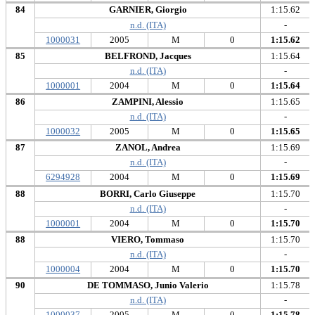
84
GARNIER, Giorgio
1:15.62
n.d. (ITA)
-
1000031
2005
M
0
1:15.62
85
BELFROND, Jacques
1:15.64
n.d. (ITA)
-
1000001
2004
M
0
1:15.64
86
ZAMPINI, Alessio
1:15.65
n.d. (ITA)
-
1000032
2005
M
0
1:15.65
87
ZANOL, Andrea
1:15.69
n.d. (ITA)
-
6294928
2004
M
0
1:15.69
88
BORRI, Carlo Giuseppe
1:15.70
n.d. (ITA)
-
1000001
2004
M
0
1:15.70
88
VIERO, Tommaso
1:15.70
n.d. (ITA)
-
1000004
2004
M
0
1:15.70
90
DE TOMMASO, Junio Valerio
1:15.78
n.d. (ITA)
-