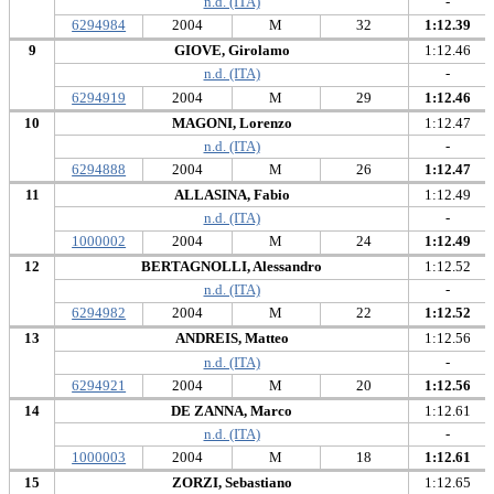
n.d. (ITA)
-
6294984
2004
M
32
1:12.39
9
GIOVE, Girolamo
1:12.46
n.d. (ITA)
-
6294919
2004
M
29
1:12.46
10
MAGONI, Lorenzo
1:12.47
n.d. (ITA)
-
6294888
2004
M
26
1:12.47
11
ALLASINA, Fabio
1:12.49
n.d. (ITA)
-
1000002
2004
M
24
1:12.49
12
BERTAGNOLLI, Alessandro
1:12.52
n.d. (ITA)
-
6294982
2004
M
22
1:12.52
13
ANDREIS, Matteo
1:12.56
n.d. (ITA)
-
6294921
2004
M
20
1:12.56
14
DE ZANNA, Marco
1:12.61
n.d. (ITA)
-
1000003
2004
M
18
1:12.61
15
ZORZI, Sebastiano
1:12.65