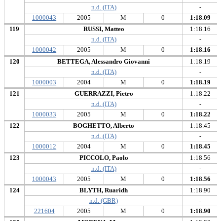
n.d. (ITA)
-
1000043
2005
M
0
1:18.09
119
RUSSI, Matteo
1:18.16
n.d. (ITA)
-
1000042
2005
M
0
1:18.16
120
BETTEGA, Alessandro Giovanni
1:18.19
n.d. (ITA)
-
1000003
2004
M
0
1:18.19
121
GUERRAZZI, Pietro
1:18.22
n.d. (ITA)
-
1000033
2005
M
0
1:18.22
122
BOGHETTO, Alberto
1:18.45
n.d. (ITA)
-
1000012
2004
M
0
1:18.45
123
PICCOLO, Paolo
1:18.56
n.d. (ITA)
-
1000043
2005
M
0
1:18.56
124
BLYTH, Ruaridh
1:18.90
n.d. (GBR)
-
221604
2005
M
0
1:18.90