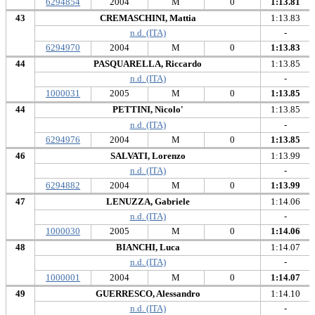
6294854
2004
M
0
1:13.81
43
CREMASCHINI, Mattia
1:13.83
n.d. (ITA)
-
6294970
2004
M
0
1:13.83
44
PASQUARELLA, Riccardo
1:13.85
n.d. (ITA)
-
1000031
2005
M
0
1:13.85
44
PETTINI, Nicolo'
1:13.85
n.d. (ITA)
-
6294976
2004
M
0
1:13.85
46
SALVATI, Lorenzo
1:13.99
n.d. (ITA)
-
6294882
2004
M
0
1:13.99
47
LENUZZA, Gabriele
1:14.06
n.d. (ITA)
-
1000030
2005
M
0
1:14.06
48
BIANCHI, Luca
1:14.07
n.d. (ITA)
-
1000001
2004
M
0
1:14.07
49
GUERRESCO, Alessandro
1:14.10
n.d. (ITA)
-