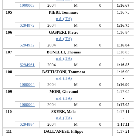
1000003
2004
M
0
1:16.67
105
PIERI, Tommaso
1:16.75
n.d. (ITA)
-
6294972
2004
M
0
1:16.75
106
GASPERI, Pietro
1:16.84
n.d. (ITA)
-
6294932
2004
M
0
1:16.84
107
BONELLI, Thomas
1:16.85
n.d. (ITA)
-
6294961
2004
M
0
1:16.85
108
BATTISTONI, Tommaso
1:16.90
n.d. (ITA)
-
1000004
2004
M
0
1:16.90
109
MONI, Giovanni
1:17.05
n.d. (ITA)
-
1000004
2004
M
0
1:17.05
110
SKERK, Maks
1:17.11
n.d. (ITA)
-
6294884
2004
M
0
1:17.11
111
DALL'ANESE, Filippo
1:17.21