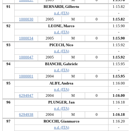
1000037
2005
M
0
1:15.78
91
BERNARDI, Gilberto
1:15.82
n.d. (ITA)
-
1000030
2005
M
0
1:15.82
92
LEONE, Marco
1:15.90
n.d. (ITA)
-
1000034
2005
M
0
1:15.90
93
PICECH, Nico
1:15.92
n.d. (ITA)
-
1000047
2005
M
0
1:15.92
94
BIANCHI, Gabriele
1:15.95
n.d. (ITA)
-
1000001
2004
M
0
1:15.95
95
ALBY, Andrea
1:16.00
n.d. (ITA)
-
6294947
2004
M
0
1:16.00
96
PLUNGER, Jan
1:16.18
n.d. (ITA)
-
6294938
2004
M
0
1:16.18
97
ROCCHI, Gianmarco
1:16.20
n.d. (ITA)
-