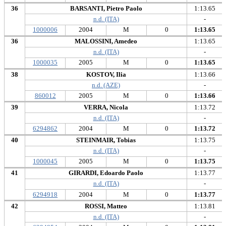
36
BARSANTI, Pietro Paolo
1:13.65
n.d. (ITA)
-
1000006
2004
M
0
1:13.65
36
MALOSSINI, Amedeo
1:13.65
n.d. (ITA)
-
1000035
2005
M
0
1:13.65
38
KOSTOV, Ilia
1:13.66
n.d. (AZE)
-
860012
2005
M
0
1:13.66
39
VERRA, Nicola
1:13.72
n.d. (ITA)
-
6294862
2004
M
0
1:13.72
40
STEINMAIR, Tobias
1:13.75
n.d. (ITA)
-
1000045
2005
M
0
1:13.75
41
GIRARDI, Edoardo Paolo
1:13.77
n.d. (ITA)
-
6294918
2004
M
0
1:13.77
42
ROSSI, Matteo
1:13.81
n.d. (ITA)
-