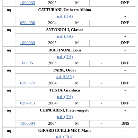
1000035
2005
M
-
DNF
nq
CATTURANI, Umberto Albino
-
n.d. (ITA)
-
6294950
2004
M
-
DNF
nq
ANTONIOLI, Glauco
-
n.d. (ITA)
-
1000039
2005
M
-
DNF
nq
RUFFINONI, Luca
-
n.d. (ITA)
-
1000051
2005
M
-
DNF
nq
PARK, Oscar
-
n.d. (CAN)
-
6100575
2004
M
-
DNF
nq
TESTA, Gianluca
-
n.d. (ITA)
-
6294913
2004
M
-
DNF
nq
CHINCARINI, Pietro-angelo
-
n.d. (ITA)
-
1000004
2004
M
-
DNS
nq
GIRARD GUILLEMET, Matis
-
n.d. (FRA)
-