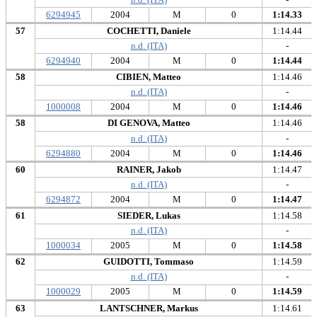
6294945
2004
M
0
1:14.33
57
COCHETTI, Daniele
1:14.44
n.d. (ITA)
-
6294940
2004
M
0
1:14.44
58
CIBIEN, Matteo
1:14.46
n.d. (ITA)
-
1000008
2004
M
0
1:14.46
58
DI GENOVA, Matteo
1:14.46
n.d. (ITA)
-
6294880
2004
M
0
1:14.46
60
RAINER, Jakob
1:14.47
n.d. (ITA)
-
6294872
2004
M
0
1:14.47
61
SIEDER, Lukas
1:14.58
n.d. (ITA)
-
1000034
2005
M
0
1:14.58
62
GUIDOTTI, Tommaso
1:14.59
n.d. (ITA)
-
1000029
2005
M
0
1:14.59
63
LANTSCHNER, Markus
1:14.61