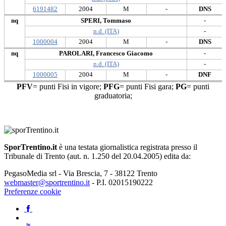
6191482
2004
M
-
DNS
nq
SPERI, Tommaso
-
n.d. (ITA)
-
1000004
2004
M
-
DNS
nq
PAROLARI, Francesco Giacomo
-
n.d. (ITA)
-
1000005
2004
M
-
DNF
PFV
= punti Fisi in vigore;
PFG
= punti Fisi gara;
PG
= punti
graduatoria;
SporTrentino.it
è una testata giornalistica registrata presso il
Tribunale di Trento (aut. n. 1.250 del 20.04.2005) edita da:
PegasoMedia srl - Via Brescia, 7 - 38122 Trento
webmaster@sportrentino.it
- P.I. 02015190222
Preferenze cookie