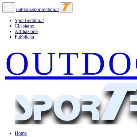
outdoor.sportrentino.it
SporTrentino.it
Chi siamo
Affiliazione
Pubblicità
Home