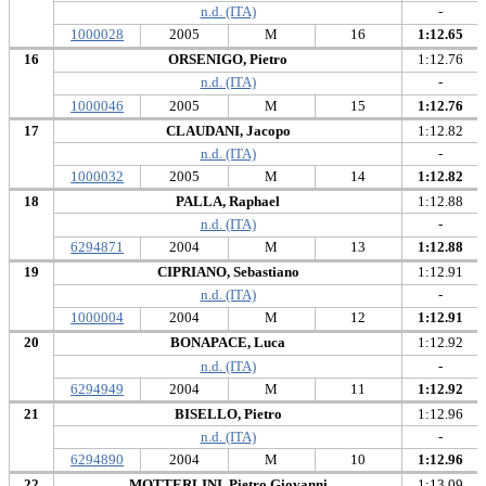
n.d. (ITA)
-
1000028
2005
M
16
1:12.65
16
ORSENIGO, Pietro
1:12.76
n.d. (ITA)
-
1000046
2005
M
15
1:12.76
17
CLAUDANI, Jacopo
1:12.82
n.d. (ITA)
-
1000032
2005
M
14
1:12.82
18
PALLA, Raphael
1:12.88
n.d. (ITA)
-
6294871
2004
M
13
1:12.88
19
CIPRIANO, Sebastiano
1:12.91
n.d. (ITA)
-
1000004
2004
M
12
1:12.91
20
BONAPACE, Luca
1:12.92
n.d. (ITA)
-
6294949
2004
M
11
1:12.92
21
BISELLO, Pietro
1:12.96
n.d. (ITA)
-
6294890
2004
M
10
1:12.96
22
MOTTERLINI, Pietro Giovanni
1:13.09