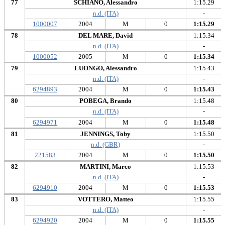
77
SCHIANO, Alessandro
1:15.29
n.d. (ITA)
-
1000007
2004
M
0
1:15.29
78
DEL MARE, David
1:15.34
n.d. (ITA)
-
1000052
2005
M
0
1:15.34
79
LUONGO, Alessandro
1:15.43
n.d. (ITA)
-
6294893
2004
M
0
1:15.43
80
POBEGA, Brando
1:15.48
n.d. (ITA)
-
6294971
2004
M
0
1:15.48
81
JENNINGS, Toby
1:15.50
n.d. (GBR)
-
221583
2004
M
0
1:15.50
82
MARTINI, Marco
1:15.53
n.d. (ITA)
-
6294910
2004
M
0
1:15.53
83
VOTTERO, Matteo
1:15.55
n.d. (ITA)
-
6294920
2004
M
0
1:15.55