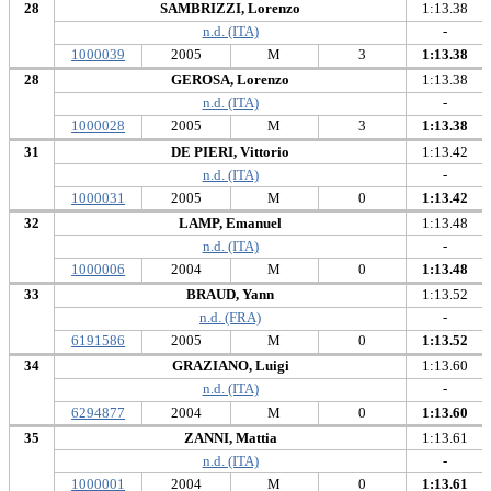
28
SAMBRIZZI, Lorenzo
1:13.38
n.d. (ITA)
-
1000039
2005
M
3
1:13.38
28
GEROSA, Lorenzo
1:13.38
n.d. (ITA)
-
1000028
2005
M
3
1:13.38
31
DE PIERI, Vittorio
1:13.42
n.d. (ITA)
-
1000031
2005
M
0
1:13.42
32
LAMP, Emanuel
1:13.48
n.d. (ITA)
-
1000006
2004
M
0
1:13.48
33
BRAUD, Yann
1:13.52
n.d. (FRA)
-
6191586
2005
M
0
1:13.52
34
GRAZIANO, Luigi
1:13.60
n.d. (ITA)
-
6294877
2004
M
0
1:13.60
35
ZANNI, Mattia
1:13.61
n.d. (ITA)
-
1000001
2004
M
0
1:13.61