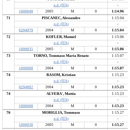
n.d. (ITA)
-
1000049
2005
M
0
1:14.96
71
PISCANEC, Alessandro
1:15.04
n.d. (ITA)
-
6294979
2004
M
0
1:15.04
72
KOFLER, Manuel
1:15.06
n.d. (ITA)
-
1000035
2005
M
0
1:15.06
73
TORNO, Tommaso Maria Renato
1:15.07
n.d. (ITA)
-
1000008
2004
M
0
1:15.07
74
RASOM, Kristian
1:15.23
n.d. (ITA)
-
6294892
2004
M
0
1:15.23
74
ALVERA', Mattia
1:15.23
n.d. (ITA)
-
1000008
2004
M
0
1:15.23
76
MOBIGLIA, Tommaso
1:15.27
n.d. (ITA)
-
1000030
2005
M
0
1:15.27