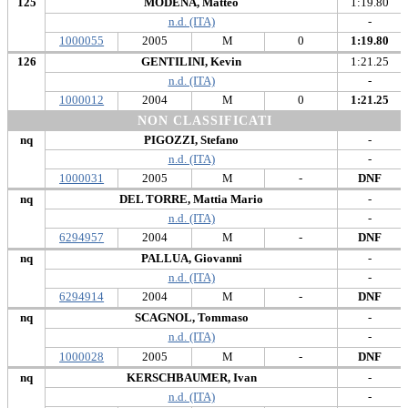
125
MODENA, Matteo
1:19.80
n.d. (ITA)
-
1000055
2005
M
0
1:19.80
126
GENTILINI, Kevin
1:21.25
n.d. (ITA)
-
1000012
2004
M
0
1:21.25
NON CLASSIFICATI
nq
PIGOZZI, Stefano
-
n.d. (ITA)
-
1000031
2005
M
-
DNF
nq
DEL TORRE, Mattia Mario
-
n.d. (ITA)
-
6294957
2004
M
-
DNF
nq
PALLUA, Giovanni
-
n.d. (ITA)
-
6294914
2004
M
-
DNF
nq
SCAGNOL, Tommaso
-
n.d. (ITA)
-
1000028
2005
M
-
DNF
nq
KERSCHBAUMER, Ivan
-
n.d. (ITA)
-