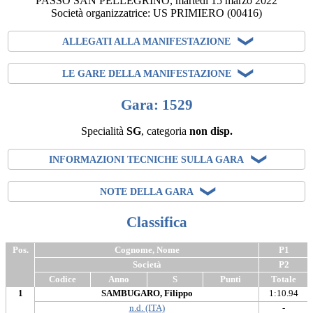
PASSO SAN PELLEGRINO
,
martedi 15 marzo 2022
Società organizzatrice:
US PRIMIERO
(00416)
ALLEGATI ALLA MANIFESTAZIONE
LE GARE DELLA MANIFESTAZIONE
Gara: 1529
Specialità
SG
, categoria
non disp.
INFORMAZIONI TECNICHE SULLA GARA
NOTE DELLA GARA
Classifica
Pos.
Cognome, Nome
P1
Società
P2
Codice
Anno
S
Punti
Totale
1
SAMBUGARO, Filippo
1:10.94
n.d. (ITA)
-