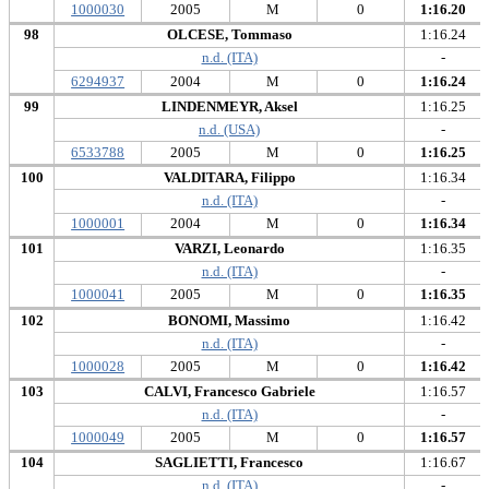
1000030
2005
M
0
1:16.20
98
OLCESE, Tommaso
1:16.24
n.d. (ITA)
-
6294937
2004
M
0
1:16.24
99
LINDENMEYR, Aksel
1:16.25
n.d. (USA)
-
6533788
2005
M
0
1:16.25
100
VALDITARA, Filippo
1:16.34
n.d. (ITA)
-
1000001
2004
M
0
1:16.34
101
VARZI, Leonardo
1:16.35
n.d. (ITA)
-
1000041
2005
M
0
1:16.35
102
BONOMI, Massimo
1:16.42
n.d. (ITA)
-
1000028
2005
M
0
1:16.42
103
CALVI, Francesco Gabriele
1:16.57
n.d. (ITA)
-
1000049
2005
M
0
1:16.57
104
SAGLIETTI, Francesco
1:16.67
n.d. (ITA)
-