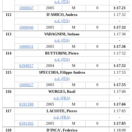
n.d. (ITA)
-
1000047
2005
M
0
1:17.21
112
D'AMICO, Andrea
1:17.32
n.d. (ITA)
-
1000046
2005
M
0
1:17.32
113
VADAGNINI, Stefano
1:17.36
n.d. (ITA)
-
1000031
2005
M
0
1:17.36
114
BUTTURINI, Pietro
1:17.52
n.d. (ITA)
-
6294927
2004
M
0
1:17.52
115
SPECCHIA, Filippo Andrea
1:17.55
n.d. (ITA)
-
1000027
2005
M
0
1:17.55
116
WURGES, Basil
1:17.66
n.d. (FRA)
-
6191598
2005
M
0
1:17.66
117
LACOSTE, Pierre
1:17.85
n.d. (FRA)
-
6191592
2005
M
0
1:17.85
118
D'INCA', Federico
1:18.09