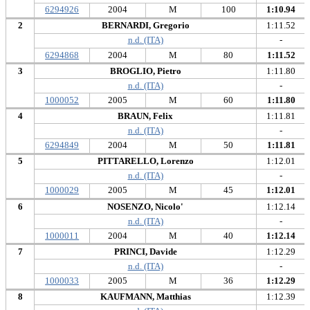
6294926
2004
M
100
1:10.94
2
BERNARDI, Gregorio
1:11.52
n.d. (ITA)
-
6294868
2004
M
80
1:11.52
3
BROGLIO, Pietro
1:11.80
n.d. (ITA)
-
1000052
2005
M
60
1:11.80
4
BRAUN, Felix
1:11.81
n.d. (ITA)
-
6294849
2004
M
50
1:11.81
5
PITTARELLO, Lorenzo
1:12.01
n.d. (ITA)
-
1000029
2005
M
45
1:12.01
6
NOSENZO, Nicolo'
1:12.14
n.d. (ITA)
-
1000011
2004
M
40
1:12.14
7
PRINCI, Davide
1:12.29
n.d. (ITA)
-
1000033
2005
M
36
1:12.29
8
KAUFMANN, Matthias
1:12.39