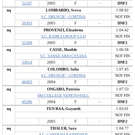
52187
2005
F
-
DNF2
nq
LOMBARDO, Sveva
1:08.92
S.C. DRUSCIE' - CORTINA
NOT FIN
50393
2005
F
-
DNF2
nq
PROVENZI, Elisabetta
1:04.42
S.C. RADICI GROUP S.S.D
NOT FIN
52389
2005
F
-
DNF2
nq
CASSE, Matilde
1:06.58
S.C. SANSICARIO CESANA
NOT FIN
53014
2005
F
-
DNF2
nq
COLOMBO, Sofia
1:07.45
S.C. DRUSCIE' - CORTINA
NOT FIN
48495
2004
F
-
DNF2
nq
ONGARO, Patrizia
1:07.53
SKI COLLEGE VENETO-FALC
NOT FIN
49286
2004
F
-
DNF2
nq
TEN RAA, Gwyneth
1:03.01
NOT FIN
2005
F
-
DNF2
nq
THALER, Sara
1:04.77
S.C. GARDENA RAIFFEISEN
NOT FIN