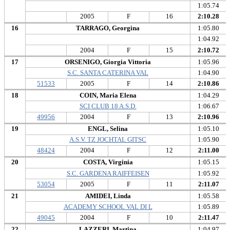
1:05.74
2005
F
16
2:10.28
16
TARRAGO, Georgina
1:05.80
1:04.92
2004
F
15
2:10.72
17
ORSENIGO, Giorgia Vittoria
1:05.96
S.C. SANTA CATERINA VAL
1:04.90
51533
2005
F
14
2:10.86
18
COIN, Maria Elena
1:04.29
SCI CLUB 18 A.S.D.
1:06.67
49956
2004
F
13
2:10.96
19
ENGL, Selina
1:05.10
A.S.V. TZ JOCHTAL GITSC
1:05.90
48424
2004
F
12
2:11.00
20
COSTA, Virginia
1:05.15
S.C. GARDENA RAIFFEISEN
1:05.92
53054
2005
F
11
2:11.07
21
AMIDEI, Linda
1:05.58
ACADEMY SCHOOL VAL DI L
1:05.89
49045
2004
F
10
2:11.47
22
LAZZERI, Martina
1:04.97