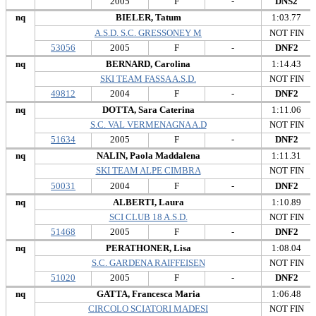
2005
F
-
DNS2
nq
BIELER, Tatum
1:03.77
A.S.D. S.C. GRESSONEY M
NOT FIN
53056
2005
F
-
DNF2
nq
BERNARD, Carolina
1:14.43
SKI TEAM FASSA A.S.D.
NOT FIN
49812
2004
F
-
DNF2
nq
DOTTA, Sara Caterina
1:11.06
S.C. VAL VERMENAGNA A.D
NOT FIN
51634
2005
F
-
DNF2
nq
NALIN, Paola Maddalena
1:11.31
SKI TEAM ALPE CIMBRA
NOT FIN
50031
2004
F
-
DNF2
nq
ALBERTI, Laura
1:10.89
SCI CLUB 18 A.S.D.
NOT FIN
51468
2005
F
-
DNF2
nq
PERATHONER, Lisa
1:08.04
S.C. GARDENA RAIFFEISEN
NOT FIN
51020
2005
F
-
DNF2
nq
GATTA, Francesca Maria
1:06.48
CIRCOLO SCIATORI MADESI
NOT FIN