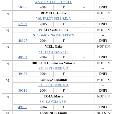
A.S.V. T.Z. UEBERTSCH-U
--
50086
2004
F
-
DNF1
nq
ROMELE, Giulia
NOT FIN
VAL PALOT SKI S.S.D. A
--
52109
2005
F
-
DNF1
nq
PELLIZZARI, Ellis
NOT FIN
S.C. GARDENA RAIFFEISEN
--
48327
2004
F
-
DNF1
nq
VIEL, Gaia
NOT FIN
S.C. CORTINA A.S.D.
--
49139
2004
F
-
DNF1
nq
DRUETTO, Ludovica Vittoria
NOT FIN
S.C. SESTRIERE A.D.
--
49172
2004
F
-
DNF1
nq
LORENZI, Matilde
NOT FIN
S.C. SESTRIERE A.D.
--
50016
2004
F
-
DNF1
nq
TOJA, Maria
NOT FIN
S.C. LANCIA A.S.D.
--
49805
2004
F
-
DNF1
nq
JENNINGS, Emilie
NOT STA