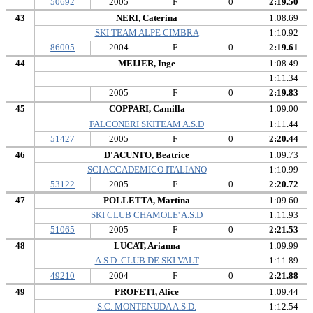
50692
2005
F
0
2:19.50
43
NERI, Caterina
1:08.69
SKI TEAM ALPE CIMBRA
1:10.92
86005
2004
F
0
2:19.61
44
MEIJER, Inge
1:08.49
1:11.34
2005
F
0
2:19.83
45
COPPARI, Camilla
1:09.00
FALCONERI SKITEAM A.S.D
1:11.44
51427
2005
F
0
2:20.44
46
D'ACUNTO, Beatrice
1:09.73
SCI ACCADEMICO ITALIANO
1:10.99
53122
2005
F
0
2:20.72
47
POLLETTA, Martina
1:09.60
SKI CLUB CHAMOLE' A.S.D
1:11.93
51065
2005
F
0
2:21.53
48
LUCAT, Arianna
1:09.99
A.S.D. CLUB DE SKI VALT
1:11.89
49210
2004
F
0
2:21.88
49
PROFETI, Alice
1:09.44
S.C. MONTENUDA A.S.D.
1:12.54