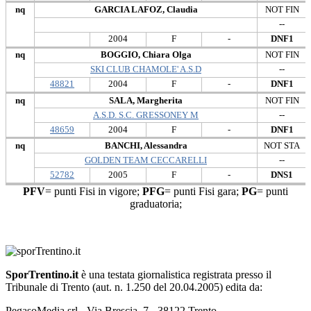
nq
GARCIA LAFOZ, Claudia
NOT FIN
--
2004
F
-
DNF1
nq
BOGGIO, Chiara Olga
NOT FIN
SKI CLUB CHAMOLE' A.S.D
--
48821
2004
F
-
DNF1
nq
SALA, Margherita
NOT FIN
A.S.D. S.C. GRESSONEY M
--
48659
2004
F
-
DNF1
nq
BANCHI, Alessandra
NOT STA
GOLDEN TEAM CECCARELLI
--
52782
2005
F
-
DNS1
PFV
= punti Fisi in vigore;
PFG
= punti Fisi gara;
PG
= punti
graduatoria;
SporTrentino.it
è una testata giornalistica registrata presso il
Tribunale di Trento (aut. n. 1.250 del 20.04.2005) edita da:
PegasoMedia srl - Via Brescia, 7 - 38122 Trento