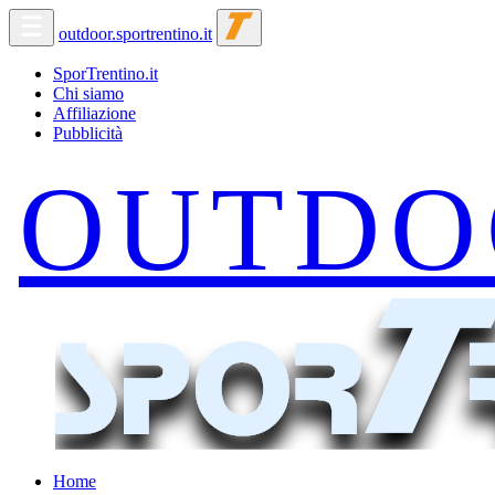
outdoor.sportrentino.it
SporTrentino.it
Chi siamo
Affiliazione
Pubblicità
Home