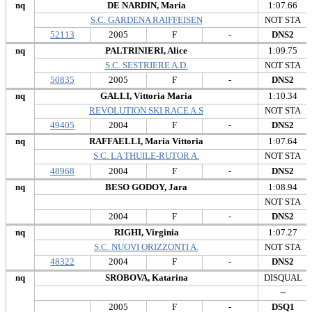
nq
DE NARDIN, Maria
1:07.66
S.C. GARDENA RAIFFEISEN
NOT STA
52113
2005
F
-
DNS2
nq
PALTRINIERI, Alice
1:09.75
S.C. SESTRIERE A.D.
NOT STA
50835
2005
F
-
DNS2
nq
GALLI, Vittoria Maria
1:10.34
REVOLUTION SKI RACE A.S
NOT STA
49405
2004
F
-
DNS2
nq
RAFFAELLI, Maria Vittoria
1:07.64
S.C. LA THUILE-RUTOR A.
NOT STA
48968
2004
F
-
DNS2
nq
BESO GODOY, Jara
1:08.94
NOT STA
2004
F
-
DNS2
nq
RIGHI, Virginia
1:07.27
S.C. NUOVI ORIZZONTI A.
NOT STA
48322
2004
F
-
DNS2
nq
SROBOVA, Katarina
DISQUAL
--
2005
F
-
DSQ1