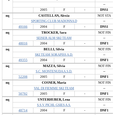
--
2005
F
-
DNS1
nq
CASTELLAN, Alexia
NOT STA
SPORTING CLUB MADONNA D
--
49166
2004
F
-
DNS1
nq
TROCKER, Sara
NOT FIN
SEISER ALM SKI TEAM
--
48016
2004
F
-
DNF1
nq
BELLI, Silvia
NOT FIN
SKI TEAM SORAPISS A.D.
--
49355
2004
F
-
DNF1
nq
MAZZA, Silvia
NOT FIN
S.C. MONTENUDA A.S.D.
--
52208
2005
F
-
DNF1
nq
COSNER, Maria
NOT FIN
VAL DI FIEMME SKI TEAM
--
50792
2005
F
-
DNF1
nq
UNTERHUBER, Lena
NOT FIN
S.S.V. PICHL GSIES A.S.
--
48714
2004
F
-
DNF1