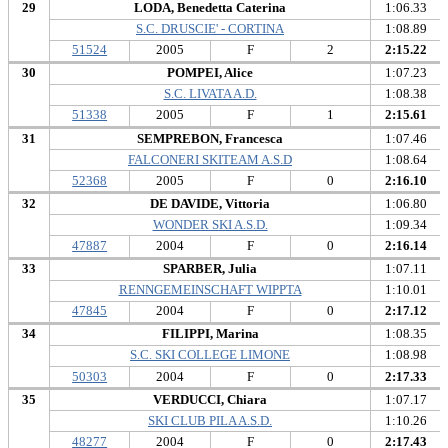
29
LODA, Benedetta Caterina
1:06.33
S.C. DRUSCIE' - CORTINA
1:08.89
51524
2005
F
2
2:15.22
30
POMPEI, Alice
1:07.23
S.C. LIVATA A.D.
1:08.38
51338
2005
F
1
2:15.61
31
SEMPREBON, Francesca
1:07.46
FALCONERI SKITEAM A.S.D
1:08.64
52368
2005
F
0
2:16.10
32
DE DAVIDE, Vittoria
1:06.80
WONDER SKI A.S.D.
1:09.34
47887
2004
F
0
2:16.14
33
SPARBER, Julia
1:07.11
RENNGEMEINSCHAFT WIPPTA
1:10.01
47845
2004
F
0
2:17.12
34
FILIPPI, Marina
1:08.35
S.C. SKI COLLEGE LIMONE
1:08.98
50303
2004
F
0
2:17.33
35
VERDUCCI, Chiara
1:07.17
SKI CLUB PILA A.S.D.
1:10.26
48277
2004
F
0
2:17.43