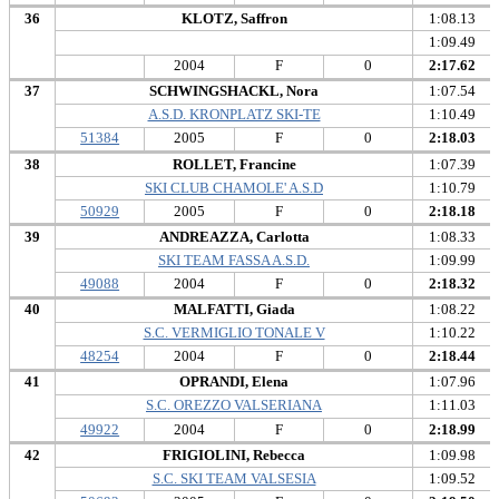
36
KLOTZ, Saffron
1:08.13
1:09.49
2004
F
0
2:17.62
37
SCHWINGSHACKL, Nora
1:07.54
A.S.D. KRONPLATZ SKI-TE
1:10.49
51384
2005
F
0
2:18.03
38
ROLLET, Francine
1:07.39
SKI CLUB CHAMOLE' A.S.D
1:10.79
50929
2005
F
0
2:18.18
39
ANDREAZZA, Carlotta
1:08.33
SKI TEAM FASSA A.S.D.
1:09.99
49088
2004
F
0
2:18.32
40
MALFATTI, Giada
1:08.22
S.C. VERMIGLIO TONALE V
1:10.22
48254
2004
F
0
2:18.44
41
OPRANDI, Elena
1:07.96
S.C. OREZZO VALSERIANA
1:11.03
49922
2004
F
0
2:18.99
42
FRIGIOLINI, Rebecca
1:09.98
S.C. SKI TEAM VALSESIA
1:09.52