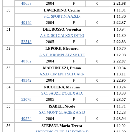
49658
2004
F
0
2:21.98
50
LAVERDINO, Cecilia
1:11.01
S.C. SPORTINIA A.S.D.
1:11.36
49149
2004
F
0
2:22.37
51
DEL ROSSO, Veronica
1:10.94
A.S.D. SCI CAI XXX OTTO
1:11.89
52518
2005
F
0
2:22.83
52
LEPORE, Eleonora
1:10.79
A.S.D. KRONPLATZ SKI-TE
1:12.08
48362
2004
F
0
2:22.87
53
MARTINUZZI, Emma
1:09.84
A.S.D. CIMENTI SCI CARN
1:13.11
49342
2004
F
0
2:22.95
54
NICOTERA, Martina
1:10.24
S.C. SAUZE D'OULX A.D.
1:13.33
52079
2005
F
0
2:23.57
55
ISABEL, Nicole
1:11.71
S.C. MONT GLACIER A.S.D
1:12.23
49574
2004
F
0
2:23.94
56
STEFANI, Maria Teresa
1:12.02
SPORTING CLUB MADONNA D
1:11.99