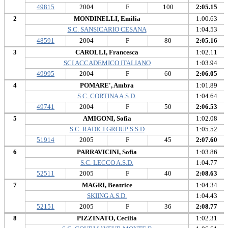
49815
2004
F
100
2:05.15
2
MONDINELLI, Emilia
1:00.63
S.C. SANSICARIO CESANA
1:04.53
48591
2004
F
80
2:05.16
3
CAROLLI, Francesca
1:02.11
SCI ACCADEMICO ITALIANO
1:03.94
49995
2004
F
60
2:06.05
4
POMARE', Ambra
1:01.89
S.C. CORTINA A.S.D.
1:04.64
49741
2004
F
50
2:06.53
5
AMIGONI, Sofia
1:02.08
S.C. RADICI GROUP S.S.D
1:05.52
51914
2005
F
45
2:07.60
6
PARRAVICINI, Sofia
1:03.86
S.C. LECCO A.S.D.
1:04.77
52511
2005
F
40
2:08.63
7
MAGRI, Beatrice
1:04.34
SKIING A.S.D.
1:04.43
52151
2005
F
36
2:08.77
8
PIZZINATO, Cecilia
1:02.31