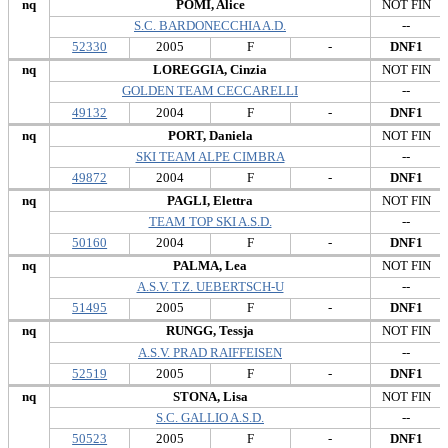
nq
POMI, Alice
NOT FIN
S.C. BARDONECCHIA A.D.
--
52330
2005
F
-
DNF1
nq
LOREGGIA, Cinzia
NOT FIN
GOLDEN TEAM CECCARELLI
--
49132
2004
F
-
DNF1
nq
PORT, Daniela
NOT FIN
SKI TEAM ALPE CIMBRA
--
49872
2004
F
-
DNF1
nq
PAGLI, Elettra
NOT FIN
TEAM TOP SKI A.S.D.
--
50160
2004
F
-
DNF1
nq
PALMA, Lea
NOT FIN
A.S.V. T.Z. UEBERTSCH-U
--
51495
2005
F
-
DNF1
nq
RUNGG, Tessja
NOT FIN
A.S.V. PRAD RAIFFEISEN
--
52519
2005
F
-
DNF1
nq
STONA, Lisa
NOT FIN
S.C. GALLIO A.S.D.
--
50523
2005
F
-
DNF1