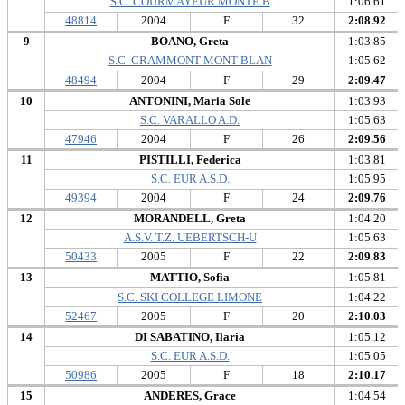
S.C. COURMAYEUR MONTE B
1:06.61
48814
2004
F
32
2:08.92
9
BOANO, Greta
1:03.85
S.C. CRAMMONT MONT BLAN
1:05.62
48494
2004
F
29
2:09.47
10
ANTONINI, Maria Sole
1:03.93
S.C. VARALLO A.D.
1:05.63
47946
2004
F
26
2:09.56
11
PISTILLI, Federica
1:03.81
S.C. EUR A.S.D.
1:05.95
49394
2004
F
24
2:09.76
12
MORANDELL, Greta
1:04.20
A.S.V. T.Z. UEBERTSCH-U
1:05.63
50433
2005
F
22
2:09.83
13
MATTIO, Sofia
1:05.81
S.C. SKI COLLEGE LIMONE
1:04.22
52467
2005
F
20
2:10.03
14
DI SABATINO, Ilaria
1:05.12
S.C. EUR A.S.D.
1:05.05
50986
2005
F
18
2:10.17
15
ANDERES, Grace
1:04.54