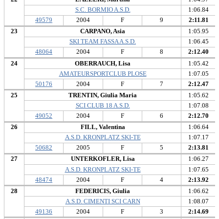
S.C. BORMIO A.S.D.
1:06.84
49579
2004
F
9
2:11.81
23
CARPANO, Asia
1:05.95
SKI TEAM FASSA A.S.D.
1:06.45
48064
2004
F
8
2:12.40
24
OBERRAUCH, Lisa
1:05.42
AMATEURSPORTCLUB PLOSE
1:07.05
50176
2004
F
7
2:12.47
25
TRENTIN, Giulia Maria
1:05.62
SCI CLUB 18 A.S.D.
1:07.08
49052
2004
F
6
2:12.70
26
FILL, Valentina
1:06.64
A.S.D. KRONPLATZ SKI-TE
1:07.17
50682
2005
F
5
2:13.81
27
UNTERKOFLER, Lisa
1:06.27
A.S.D. KRONPLATZ SKI-TE
1:07.65
48474
2004
F
4
2:13.92
28
FEDERICIS, Giulia
1:06.62
A.S.D. CIMENTI SCI CARN
1:08.07
49136
2004
F
3
2:14.69