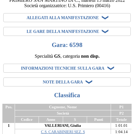
PRIMIERO SAN MARTINO DI C.
,
martedi 15 marzo 2022
Società organizzatrice:
U.S. Primiero
(00416)
ALLEGATI ALLA MANIFESTAZIONE
LE GARE DELLA MANIFESTAZIONE
Gara: 6598
Specialità
GS
, categoria
non disp.
INFORMAZIONI TECNICHE SULLA GARA
NOTE DELLA GARA
Classifica
Pos.
Cognome, Nome
P1
Società
P2
Codice
Anno
S
Punti
Totale
1
VALLERIANI, Giulia
1:01.01
C.S. CARABINIERI SEZ. S
1:04.14