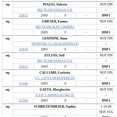
nq
PIAZZI, Valeria
NOT FIN
SKI TEAM FASSA A.S.D.
--
52952
2005
F
-
DNF1
nq
GHESER, Emma
NOT FIN
SKI TEAM ALPE CIMBRA
--
2005
F
-
DNF1
nq
GIANNINI, Anna
NOT FIN
SPORTING CLUB MADONNA D
--
52836
2005
F
-
DNF1
nq
ZULIAN, Sofi'
NOT FIN
SKI TEAM FASSA A.S.D.
--
52913
2005
F
-
DNF1
nq
CALLIARI, Carlotta
NOT FIN
S.C. CITTA' DI ROVERETO
--
51246
2005
F
-
DNF1
nq
GATTA, Margherita
NOT FIN
A.S.D. CAMPIGLIO SKI TE
--
52108
2005
F
-
DNF1
nq
SCHREZENMEIER, Sophia
1:10.09
NOT STA