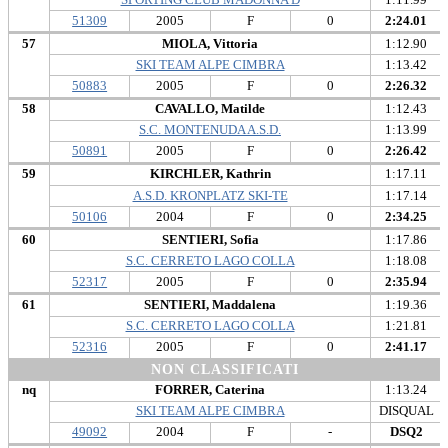
51309
2005
F
0
2:24.01
57
MIOLA, Vittoria
1:12.90
SKI TEAM ALPE CIMBRA
1:13.42
50883
2005
F
0
2:26.32
58
CAVALLO, Matilde
1:12.43
S.C. MONTENUDA A.S.D.
1:13.99
50891
2005
F
0
2:26.42
59
KIRCHLER, Kathrin
1:17.11
A.S.D. KRONPLATZ SKI-TE
1:17.14
50106
2004
F
0
2:34.25
60
SENTIERI, Sofia
1:17.86
S.C. CERRETO LAGO COLLA
1:18.08
52317
2005
F
0
2:35.94
61
SENTIERI, Maddalena
1:19.36
S.C. CERRETO LAGO COLLA
1:21.81
52316
2005
F
0
2:41.17
NON CLASSIFICATI
nq
FORRER, Caterina
1:13.24
SKI TEAM ALPE CIMBRA
DISQUAL
49092
2004
F
-
DSQ2