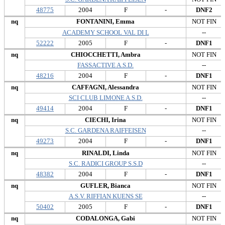
48775
2004
F
-
DNF2
nq
FONTANINI, Emma
NOT FIN
ACADEMY SCHOOL VAL DI L
--
52222
2005
F
-
DNF1
nq
CHIOCCHETTI, Ambra
NOT FIN
FASSACTIVE A.S.D.
--
48216
2004
F
-
DNF1
nq
CAFFAGNI, Alessandra
NOT FIN
SCI CLUB LIMONE A.S.D.
--
49414
2004
F
-
DNF1
nq
CIECHI, Irina
NOT FIN
S.C. GARDENA RAIFFEISEN
--
49273
2004
F
-
DNF1
nq
RINALDI, Linda
NOT FIN
S.C. RADICI GROUP S.S.D
--
48382
2004
F
-
DNF1
nq
GUFLER, Bianca
NOT FIN
A.S.V. RIFFIAN KUENS SE
--
50402
2005
F
-
DNF1
nq
CODALONGA, Gabi
NOT FIN